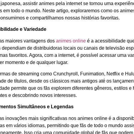
a japonesa, assistir animes pela internet se tornou uma experiê
ãs em todo o mundo. Neste artigo, exploraremos como os anime
onsumimos e compartilhamos nossas histórias favoritas.
bilidade e Variedade
s maiores vantagens dos
animes online
é a acessibilidade que
 dependiam de distribuidoras locais ou canais de televisão espe
as favoritos. Agora, com a internet, é possível acessar uma va
er momento e de qualquer lugar.
ormas de streaming como Crunchyroll, Funimation, Netflix e H
ade de títulos, desde os clássicos mais antigos até os lançame
dade permite que os fãs explorem diferentes gêneros, estilos e 
ntes e descobrindo novos interesses.
mentos Simultâneos e Legendas
s inovações mais significativas nos animes online é a disponi
as em vários idiomas, permitindo que fãs de todo o mundo ass
aneamente. Isso cria uma comunidade global de fãs que podem d