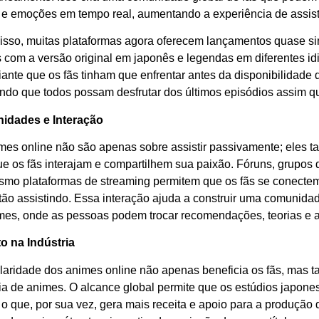
s e emoções em tempo real, aumentando a experiência de assist
isso, muitas plataformas agora oferecem lançamentos quase si
 com a versão original em japonês e legendas em diferentes id
iante que os fãs tinham que enfrentar antes da disponibilidade
indo que todos possam desfrutar dos últimos episódios assim q
idades e Interação
mes online não são apenas sobre assistir passivamente; eles 
ue os fãs interajam e compartilhem sua paixão. Fóruns, grupos 
smo plataformas de streaming permitem que os fãs se conecte
tão assistindo. Essa interação ajuda a construir uma comunidad
mes, onde as pessoas podem trocar recomendações, teorias e a
o na Indústria
laridade dos animes online não apenas beneficia os fãs, mas 
ria de animes. O alcance global permite que os estúdios japone
 o que, por sua vez, gera mais receita e apoio para a produção