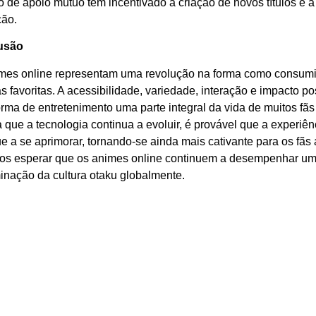
so de apoio mútuo tem incentivado a criação de novos títulos e 
ão.
usão
mes online representam uma revolução na forma como consum
as favoritas. A acessibilidade, variedade, interação e impacto po
orma de entretenimento uma parte integral da vida de muitos f
que a tecnologia continua a evoluir, é provável que a experiênc
e a se aprimorar, tornando-se ainda mais cativante para os fãs 
s esperar que os animes online continuem a desempenhar um
inação da cultura otaku globalmente.