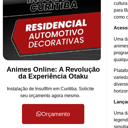
cultur
para f
como c
Acessi
Uma da
animes
program
qualqu
Animes Online: A Revolução
Plataf
da Experiência Otaku
varied
diversi
Instalação de Insulfilm em Curitiba. Solicite
horizo
seu orçamento agora mesmo.
Lança
Uma da
Orçamento
legend
simult