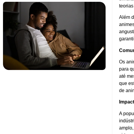
teoria
Além d
animes
angust
garant
Comun
Os ani
para q
até me
que es
de ani
Impact
A popu
indúst
amplo,