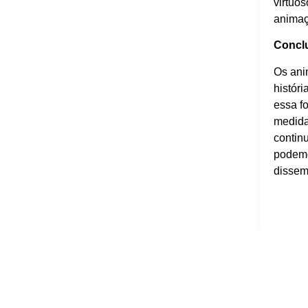
virtuo
animaç
Concl
Os ani
históri
essa f
medida 
continu
podemo
dissem