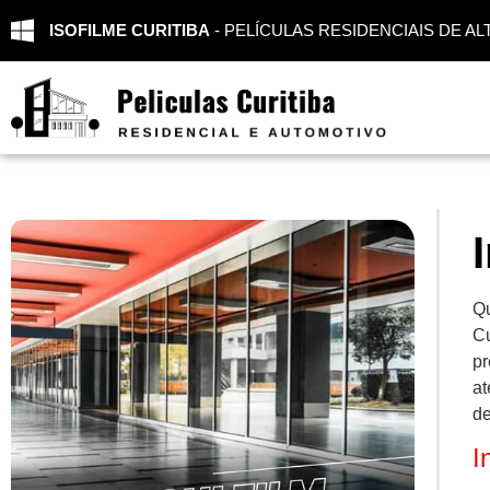
ISOFILME CURITIBA
- PELÍCULAS RESIDENCIAIS DE 
Qu
Cu
pr
at
de
I