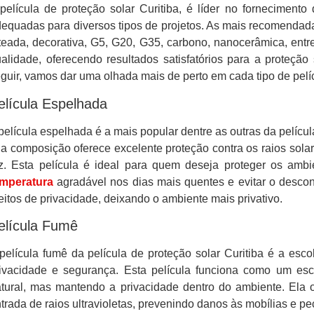
película de proteção solar Curitiba, é líder no fornecimento
equadas para diversos tipos de projetos. As mais recomendada
teada, decorativa, G5, G20, G35, carbono, nanocerâmica, entr
alidade, oferecendo resultados satisfatórios para a proteção
guir, vamos dar uma olhada mais de perto em cada tipo de pelí
elícula Espelhada
película espelhada é a mais popular dentre as outras da película
a composição oferece excelente proteção contra os raios solar
z. Esta película é ideal para quem deseja proteger os ambi
emperatura
agradável nos dias mais quentes e evitar o descon
eitos de privacidade, deixando o ambiente mais privativo.
elícula Fumê
película fumê da película de proteção solar Curitiba é a esc
ivacidade e segurança. Esta película funciona como um esc
tural, mas mantendo a privacidade dentro do ambiente. Ela 
trada de raios ultravioletas, prevenindo danos às mobílias e p