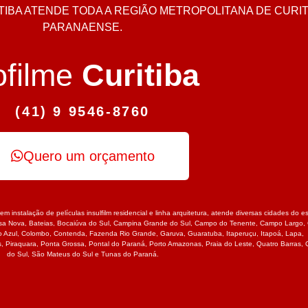
IBA ATENDE TODA A REGIÃO METROPOLITANA DE CURITI
PARANAENSE.
ofilme
Curitiba
(41) 9 9546-8760
Quero um orçamento
em instalação de películas insulfilm residencial e linha arquitetura, atende diversas cidades do
sa Nova
,
Bateias
,
Bocaiúva do Sul
,
Campina Grande do Sul
,
Campo do Tenente
,
Campo Largo
,
o Azul
,
Colombo
,
Contenda
,
Fazenda Rio Grande
,
Garuva
,
Guaratuba
,
Itaperuçu
,
Itapoá
,
Lapa
,
s
,
Piraquara
,
Ponta Grossa
,
Pontal do Paraná
,
Porto Amazonas
,
Praia do Leste
,
Quatro Barras
,
do Sul
,
São Mateus do Sul
e
Tunas do Paraná.