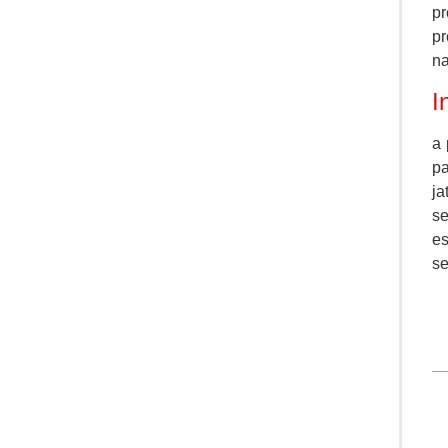
pr
pr
na
I
a 
pa
ja
se
es
se