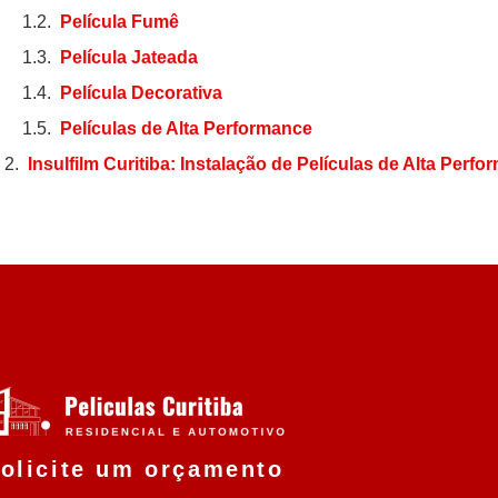
Película Fumê
Película Jateada
Película Decorativa
Películas de Alta Performance
Insulfilm Curitiba: Instalação de Películas de Alta Perf
olicite um orçamento