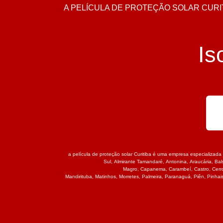
A PELÍCULA DE PROTEÇÃO SOLAR CURIT
Is
a película de proteção solar Curitiba é uma empresa especializada 
Sul
,
Almirante Tamandaré
,
Antonina
,
Araucária
,
Bal
Magro
,
Capanema
,
Carambeí
,
Castro
,
Cerr
Mandirituba
,
Matinhos
,
Morretes
,
Palmeira
,
Paranaguá
,
Piên
,
Pinhai