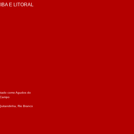
BA E LITORAL
 estado como
Agudos do
Campo
Quitandinha
,
Rio Branco