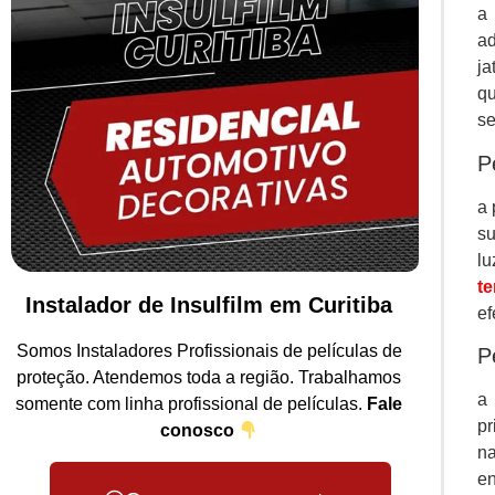
a 
ad
ja
qu
se
P
a 
su
lu
t
Instalador de Insulfilm em Curitiba
ef
Somos Instaladores Profissionais de películas de
P
proteção. Atendemos toda a região. Trabalhamos
a 
somente com linha profissional de películas.
Fale
pr
conosco
na
en