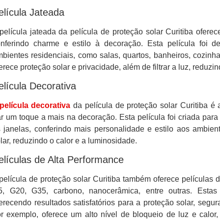
elícula Jateada
película jateada da película de proteção solar Curitiba oferec
nferindo charme e estilo à decoração. Esta película foi d
bientes residenciais, como salas, quartos, banheiros, cozinh
erece proteção solar e privacidade, além de filtrar a luz, reduzi
elícula Decorativa
película decorativa
da película de proteção solar Curitiba é
r um toque a mais na decoração. Esta película foi criada para 
 janelas, conferindo mais personalidade e estilo aos ambie
lar, reduzindo o calor e a luminosidade.
elículas de Alta Performance
película de proteção solar Curitiba também oferece películas 
5, G20, G35, carbono, nanocerâmica, entre outras. Estas
erecendo resultados satisfatórios para a proteção solar, segur
r exemplo, oferece um alto nível de bloqueio de luz e calor