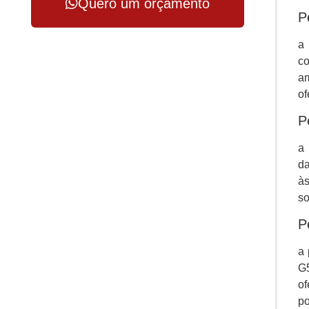
Quero um orçamento
P
a 
co
am
of
P
a
da
às
so
P
a 
G
of
po