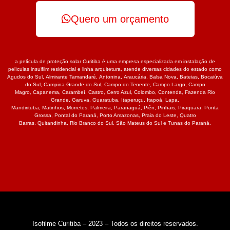
Quero um orçamento
a película de proteção solar Curitiba é uma empresa especializada em instalação de
películas insulfilm residencial e linha arquitetura, atende diversas cidades do estado como
Agudos do Sul
,
Almirante Tamandaré
,
Antonina
,
Araucária
,
Balsa Nova
,
Bateias
,
Bocaiúva
do Sul
,
Campina Grande do Sul
,
Campo do Tenente
,
Campo Largo
,
Campo
Magro
,
Capanema
,
Carambeí
,
Castro
,
Cerro Azul
,
Colombo
,
Contenda
,
Fazenda Rio
Grande
,
Garuva
,
Guaratuba
,
Itaperuçu
,
Itapoá
,
Lapa
,
Mandirituba
,
Matinhos
,
Morretes
,
Palmeira
,
Paranaguá
,
Piên
,
Pinhais
,
Piraquara
,
Ponta
Grossa
,
Pontal do Paraná
,
Porto Amazonas
,
Praia do Leste
,
Quatro
Barras
,
Quitandinha
,
Rio Branco do Sul
,
São Mateus do Sul
e
Tunas do Paraná.
Isofilme Curitiba – 2023 – Todos os direitos reservados.