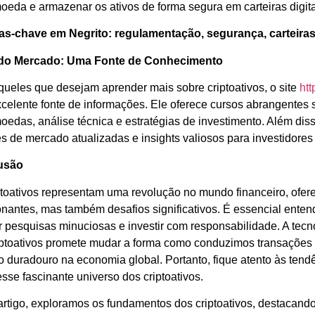
moeda e armazenar os ativos de forma segura em carteiras digita
as-chave em Negrito: regulamentação, segurança, carteiras 
do Mercado: Uma Fonte de Conhecimento
queles que desejam aprender mais sobre criptoativos, o site
ht
celente fonte de informações. Ele oferece cursos abrangentes
moedas, análise técnica e estratégias de investimento. Além di
s de mercado atualizadas e insights valiosos para investidores 
usão
ptoativos representam uma revolução no mundo financeiro, ofe
nantes, mas também desafios significativos. É essencial entend
ar pesquisas minuciosas e investir com responsabilidade. A tec
iptoativos promete mudar a forma como conduzimos transações 
o duradouro na economia global. Portanto, fique atento às tend
sse fascinante universo dos criptoativos.
artigo, exploramos os fundamentos dos criptoativos, destacand