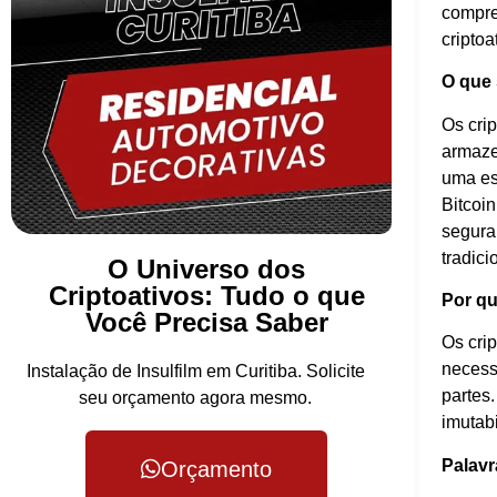
compre
criptoa
O que 
Os crip
armaze
uma es
Bitcoi
segura
tradici
O Universo dos
Criptoativos: Tudo o que
Por qu
Você Precisa Saber
Os crip
necess
Instalação de Insulfilm em Curitiba. Solicite
partes.
seu orçamento agora mesmo.
imutab
Palavr
Orçamento