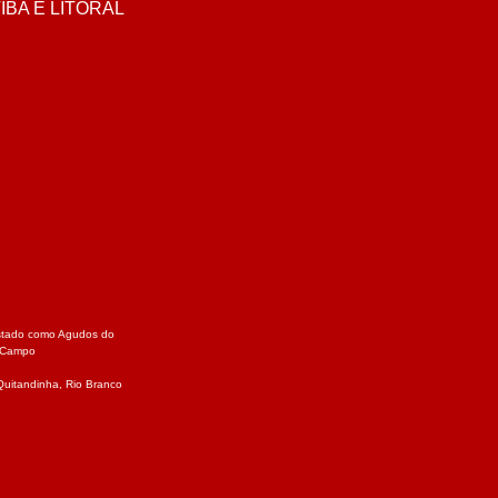
BA E LITORAL
 estado como
Agudos do
Campo
Quitandinha
,
Rio Branco