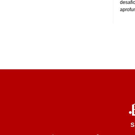
desafi
aprofu
S