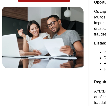
Oportu
Os crip
Muitos 
importa
drasti
fraude
Listas
P
D
F
T
Regul
A falt
ausênci
fraudul