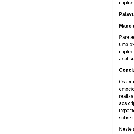
cripto
Palavr
Mago 
Para a
uma ex
cripto
análise
Concl
Os cri
emocio
realiz
aos cr
impact
sobre e
Neste 