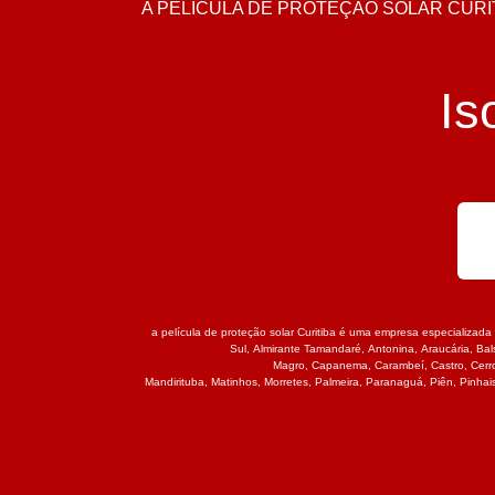
A PELÍCULA DE PROTEÇÃO SOLAR CURIT
Is
a película de proteção solar Curitiba é uma empresa especializada 
Sul
,
Almirante Tamandaré
,
Antonina
,
Araucária
,
Bal
Magro
,
Capanema
,
Carambeí
,
Castro
,
Cerr
Mandirituba
,
Matinhos
,
Morretes
,
Palmeira
,
Paranaguá
,
Piên
,
Pinhai