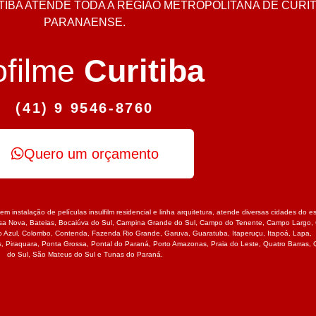
IBA ATENDE TODA A REGIÃO METROPOLITANA DE CURITI
PARANAENSE.
ofilme
Curitiba
(41) 9 9546-8760
Quero um orçamento
em instalação de películas insulfilm residencial e linha arquitetura, atende diversas cidades do
sa Nova
,
Bateias
,
Bocaiúva do Sul
,
Campina Grande do Sul
,
Campo do Tenente
,
Campo Largo
,
o Azul
,
Colombo
,
Contenda
,
Fazenda Rio Grande
,
Garuva
,
Guaratuba
,
Itaperuçu
,
Itapoá
,
Lapa
,
s
,
Piraquara
,
Ponta Grossa
,
Pontal do Paraná
,
Porto Amazonas
,
Praia do Leste
,
Quatro Barras
,
do Sul
,
São Mateus do Sul
e
Tunas do Paraná.